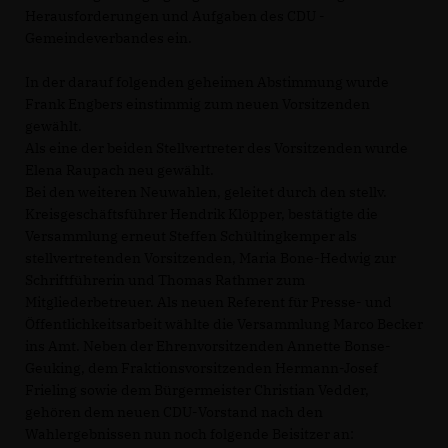
Herausforderungen und Aufgaben des CDU -
Gemeindeverbandes ein.
In der darauf folgenden geheimen Abstimmung wurde
Frank Engbers einstimmig zum neuen Vorsitzenden
gewählt.
Als eine der beiden Stellvertreter des Vorsitzenden wurde
Elena Raupach neu gewählt.
Bei den weiteren Neuwahlen, geleitet durch den stellv.
Kreisgeschäftsführer Hendrik Klöpper, bestätigte die
Versammlung erneut Steffen Schültingkemper als
stellvertretenden Vorsitzenden, Maria Bone-Hedwig zur
Schriftführerin und Thomas Rathmer zum
Mitgliederbetreuer. Als neuen Referent für Presse- und
Öffentlichkeitsarbeit wählte die Versammlung Marco Becker
ins Amt. Neben der Ehrenvorsitzenden Annette Bonse-
Geuking, dem Fraktionsvorsitzenden Hermann-Josef
Frieling sowie dem Bürgermeister Christian Vedder,
gehören dem neuen CDU-Vorstand nach den
Wahlergebnissen nun noch folgende Beisitzer an: