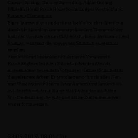
Christel Sicking, Thomas Sieverding, Niklas Gröting,
Wilhelm Hövel, Frank Honerboom, Ludger Westhoff und
Reinhold Kleinemühl.
Einen kurzweiligen und sehr aufschlußreichen Streifzug
durch die aktuellen kommunapolitischen Themenfelder
hielt der Vorsitzende der CDU-Ratsfraktion, Hermann-Josef
Frieling, während die abgegeben Stimmen ausgezählt
wurden.
Abschließend bedankte sich der neue Vorsitzende
Frank Engbers bei allen Mitwirkenden des Abends
insbesondere bei seinem Vorgänger Michael Schichel für
die geleistete Arbeit. Er gratulierte nochmals allen Neu-
und Wiedergewählten zu ihren Ämtern und forderte sie
auf, bereits mit der in Kürze stattfindenden nächsten
Vorstandssitzung die gute und aktive Zusammenarbeit
weiter fortzusetzen.
23.09.2019, 08:06 Uhr