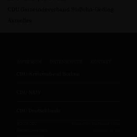
CDU Gemeindeverband Südlohn-Oeding
Aktuelles
IMPRESSUM
DATENSCHUTZ
KONTAKT
CDU-Kreisverband Borken
CDU NRW
CDU Deutschlands
@2026 CDU-
Realisation: Sharkness Media
Gemeindeverband
GmbH & Co. KG
Südlohn/Oeding