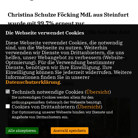
Christina Schulze Föcking MdL aus Steinfurt
wurde mit 99,7% erneut zur
Landesvorsitzenden gewählt. Sie hat das Amt
Die Webseite verwendet Cookies
seit 2011 inne.
Diese Webseite verwendet Cookies, die notwendig
sind, um die Webseite zu nutzen. Weiterhin
verwenden wir Dienste von Drittanbietern, die uns
helfen, unser Webangebot zu verbessern (Website-
In den weiteren Vorstand wurden Christoph
Optmierung). Für die Verwendung bestimmter
Oing (Gronau), Dirk Unland (Bocholt),
Dienste, benötigen wir Ihre Einwilligung. Ihre
Einwilligung können Sie jederzeit widerrufen. Weitere
Christian Bomberg (Legden) und Michael
Informationen finden Sie in unserer
Datenschutzerklärung
.
Niehues (Velen) gewählt.
Technisch notwendige Cookies (
Übersicht
)
Die notwendigen Cookies werden allein für den
ordnungsgemäßen Gebrauch der Webseite benötigt.
Cookies von Drittanbietern (
Übersicht
)
Zur Optimierung unserer Webseite binden wir Dienste und
Angebote von Drittanbietern ein.
Alle akzeptieren
Auswahl speichern